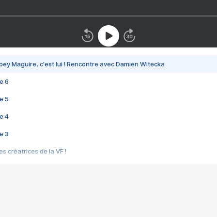
bey Maguire, c'est lui ! Rencontre avec Damien Witecka
e 6
e 5
e 4
e 3
s créatrices de la VF !
e 2
e 1
e Mektoub My Love arrive enfin ! Rencontre avec Shaïn Boumedine et Sal