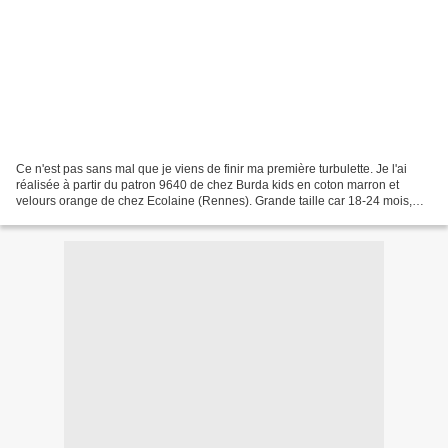
Ce n'est pas sans mal que je viens de finir ma première turbulette. Je l'ai
réalisée à partir du patron 9640 de chez Burda kids en coton marron et
velours orange de chez Ecolaine (Rennes). Grande taille car 18-24 mois,
aux motifs étoilés, molleton spécial...